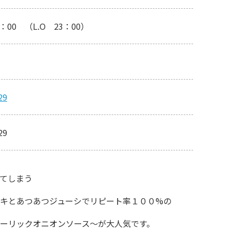
4：00 （L.O 23：00）
29
29
てしまう
キとあつあつジューシでリピート率１００%の
ーリックオニオンソース～が大人気です。