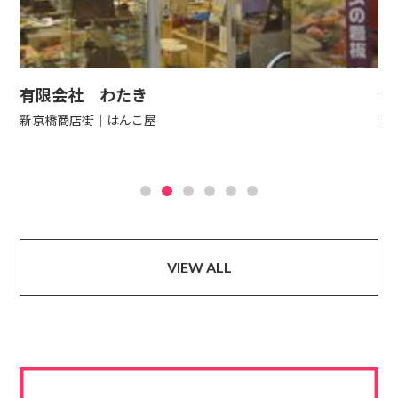
有限会社 わたき
住
新京橋商店街
はんこ屋
新
VIEW ALL