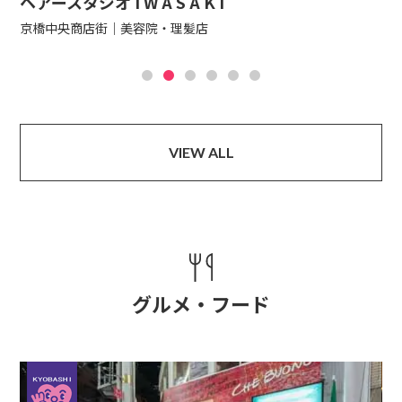
ヘアースタジオ I W A S A K I
モ
京橋中央商店街
美容院・理髪店
京
VIEW ALL
グルメ・フード