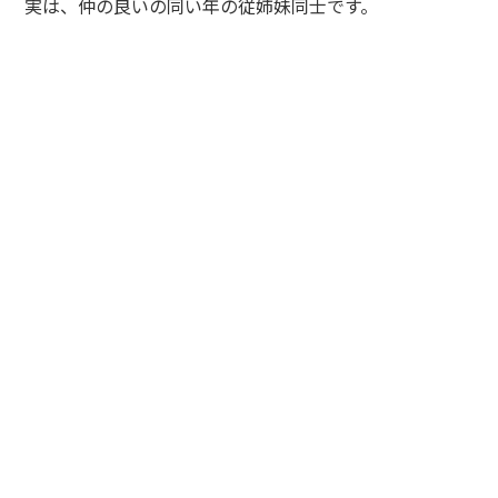
実は、仲の良いの同い年の従姉妹同士です。