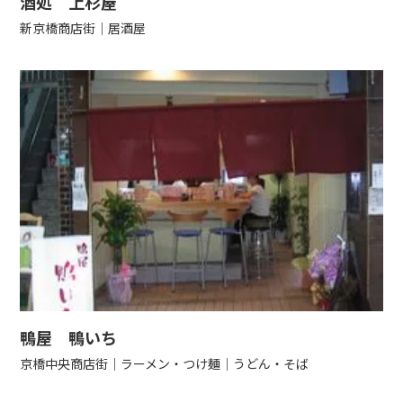
酒処 上杉屋
新京橋商店街
居酒屋
鴨屋 鴨いち
京橋中央商店街
ラーメン・つけ麺
うどん・そば