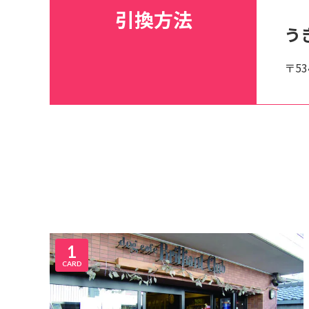
引換方法
う
〒53
1
CARD